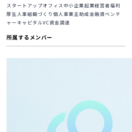
スタートアップ
オフィス
中小企業
起業
経営者
福利
厚生
人事
組織づくり
個人事業主
助成金
融資
ベンチ
ャーキャピタル
VC
資金調達
所属するメンバー