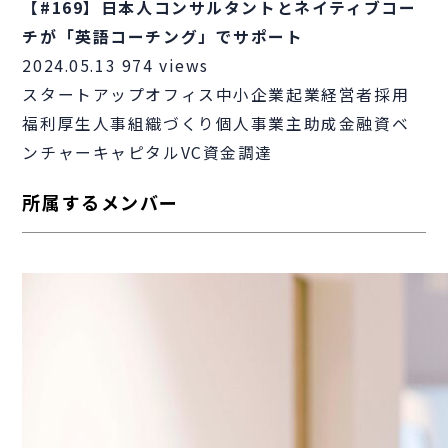
【#169】日本人コンサルタントとネイティブコー
チが「英語コーチング」でサポート
2024.05.13
974 views
スタートアップ
オフィス
中小企業
起業
経営者
採用
福利厚生
人事
組織づくり
個人事業主
助成金
融資
ベ
ンチャーキャピタル
VC
資金調達
所属するメンバー