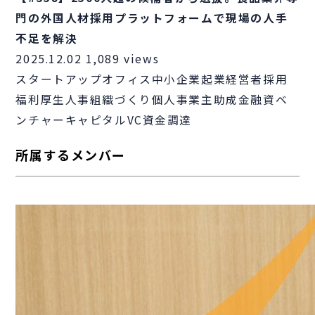
門の外国人材採用プラットフォームで現場の人手
不足を解決
2025.12.02
1,089 views
スタートアップ
オフィス
中小企業
起業
経営者
採用
福利厚生
人事
組織づくり
個人事業主
助成金
融資
ベ
ンチャーキャピタル
VC
資金調達
所属するメンバー