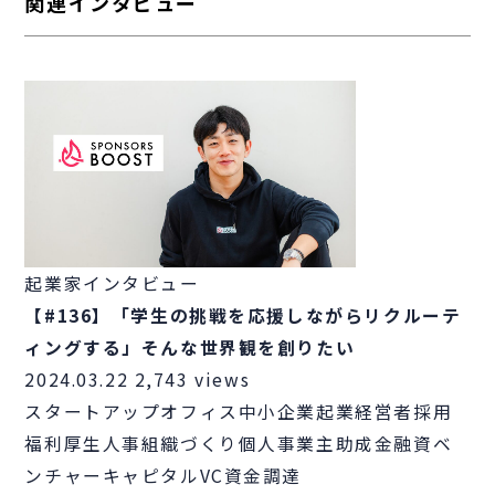
関連インタビュー
起業家インタビュー
【#136】「学生の挑戦を応援しながらリクルーテ
ィングする」そんな世界観を創りたい
2024.03.22
2,743 views
スタートアップ
オフィス
中小企業
起業
経営者
採用
福利厚生
人事
組織づくり
個人事業主
助成金
融資
ベ
ンチャーキャピタル
VC
資金調達