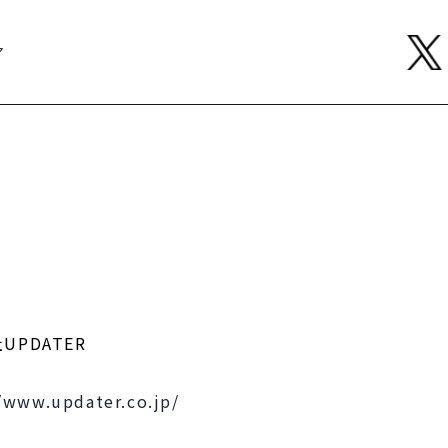
ア
UPDATER
//www.updater.co.jp/