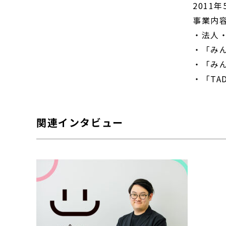
2011年
事業内
・法人
・「み
・「み
・「TA
関連インタビュー