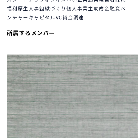
福利厚生
人事
組織づくり
個人事業主
助成金
融資
ベ
ンチャーキャピタル
VC
資金調達
所属するメンバー