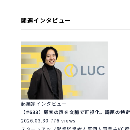
関連インタビュー
起業家インタビュー
【#633】顧客の声を文脈で可視化。課題の特定
2026.03.30
776 views
スタートアップ
起業
経営者
人事
個人事業主
VC
資