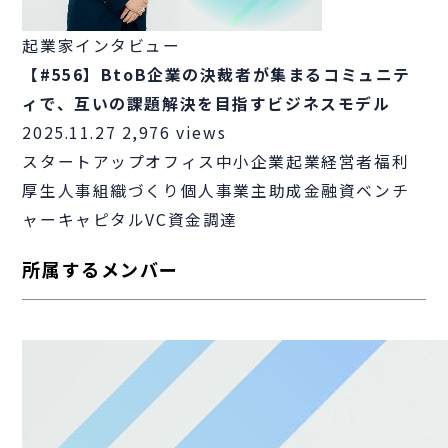
起業家インタビュー
【#556】BtoB企業の決裁者が集まるコミュニテ
ィで、互いの課題解決を目指すビジネスモデル
2025.11.27
2,976 views
スタートアップ
オフィス
中小企業
起業
経営者
福利
厚生
人事
組織づくり
個人事業主
助成金
融資
ベンチ
ャーキャピタル
VC
資金調達
所属するメンバー