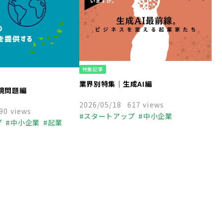
特集記事
業界別特集｜生成AI編
境問題編
2026/05/18
617 views
90 views
スタートアップ
中小企業
プ
中小企業
起業