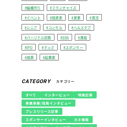
組織作り
フランチャイズ
イベント
投資家
家事
育児
シニア
コンサル
ヘルスケア
パーソナル診断
SNS
美容
IPO
テック
スポンサー
成果
起業家
CATEGORY
カテゴリー
すべて
インタービュー
特集記事
事業承継/役員インタビュー
プレスリリース記事
スポンサーインタビュー
カネ情報