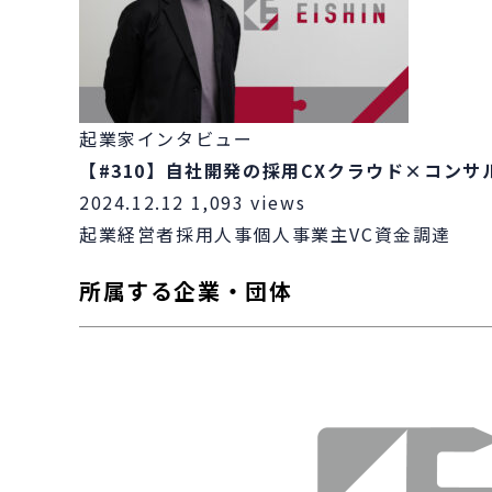
起業家インタビュー
【#310】自社開発の採用CXクラウド×コン
2024.12.12
1,093 views
起業
経営者
採用
人事
個人事業主
VC
資金調達
所属する企業・団体