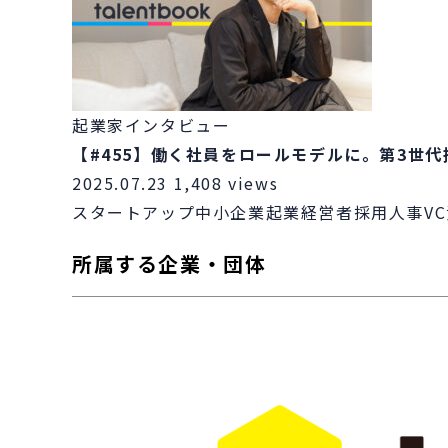
起業家インタビュー
【#455】働く社員をロールモデルに。第3世
2025.07.23
1,408 views
スタートアップ
中小企業
起業
経営者
採用
人事
VC
所属する企業・団体