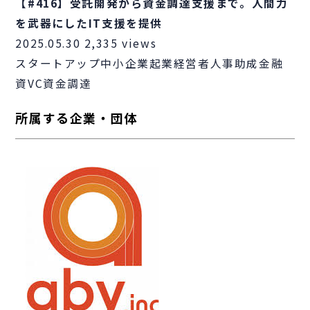
【#416】受託開発から資金調達支援まで。人間力
を武器にしたIT支援を提供
2025.05.30
2,335 views
スタートアップ
中小企業
起業
経営者
人事
助成金
融
資
VC
資金調達
所属する企業・団体