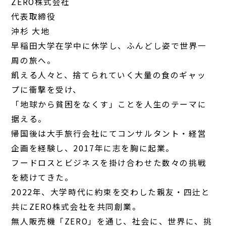
ZERO株式会社
代表取締役
沖杉 大地
早稲田大学在学中に休学し、ふんどし姿で世界一
周の旅へ。
飢える人々と、捨てられていく大量の食のギャッ
プに衝撃を受け、
「地球から貧困をなくす」ことを人生のテーマに
据える。
帰国後は大手旅行会社にてコンサルタント・経営
企画を経験し、2017年に志を胸に起業。
フードロスとビジネスを掛け合わせた数々の挑戦
を続けてきた。
2022年、大学時代に約束を交わした親友・四辻と
共にZERO株式会社を共同創業。
無人販売機「ZERO」を通じ、社会に、世界に、挑