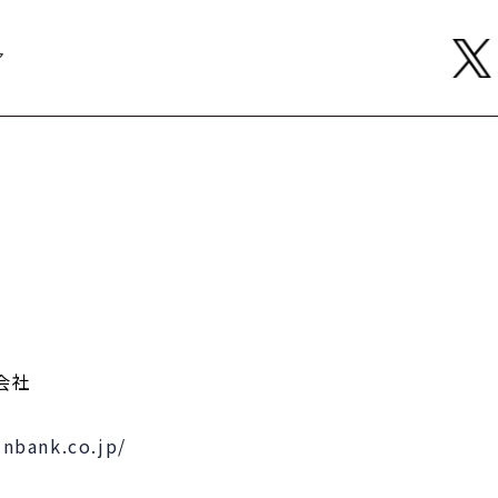
ア
会社
unbank.co.jp/