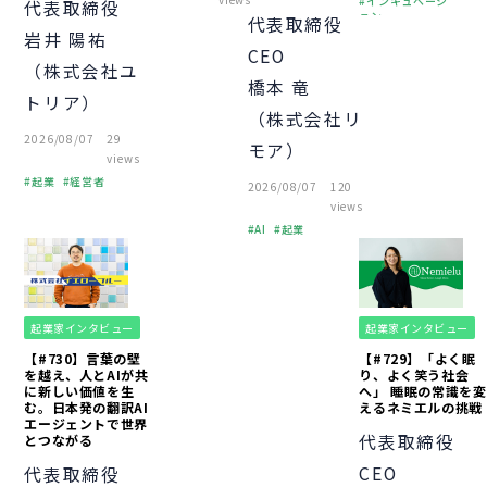
インキュベーシ
代表取締役
ョン
代表取締役
岩井 陽祐
ピッチ
財務
CEO
オフィス
（株式会社ユ
橋本 竜
中小企業
起業
トリア）
経営者
（株式会社リ
個人事業主
2026/08/07
29
モア）
助成金
融資
views
経営知識
VC
起業
経営者
2026/08/07
120
資金調達
経営知識
VC
views
資金調達
AI
起業
資金調達
起業家インタビュー
起業家インタビュー
【#730】言葉の壁
【#729】「よく眠
を越え、人とAIが共
り、よく笑う社会
に新しい価値を生
へ」 睡眠の常識を変
む。日本発の翻訳AI
えるネミエルの挑戦
エージェントで世界
代表取締役
とつながる
CEO
代表取締役