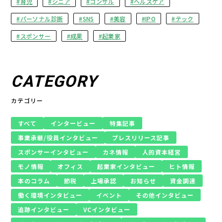
育児
シニア
コンサル
ヘルスケア
パーソナル診断
SNS
美容
IPO
テック
スポンサー
成果
起業家
CATEGORY
カテゴリー
すべて
インタービュー
特集記事
事業承継/役員インタビュー
プレスリリース記事
スポンサーインタビュー
カネ情報
人的資本経営
モノ情報
オフィス
起業家インタビュー
ヒト情報
本のコラム
節税
上場承認
お知らせ
資金調達
働く環境インタビュー
イベント
その他インタビュー
追跡インタビュー
VCインタビュー