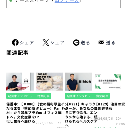
チーズスイーツ「
山ノチーズ
」
シェア
シェア
送る
送る
関連記事
起業家インタビュー
特集記事
起業家インタビュー
資金調達
保護中: 【＃000】
【食の福利厚生イン
【#731】キャラク
【#129】注目の資
だるまを「季節商
タビュー】Pan For
ターが、あなたの毎
金調達情報
材」から通年ブラン
You オフィス編
日に寄り添う。エン
ドへ。文化産業をIP
タメから始まる、続
2026/08/06
104
化し世界へ届ける
けられるヘルスケア
2026/08/07
72
views
へ
views