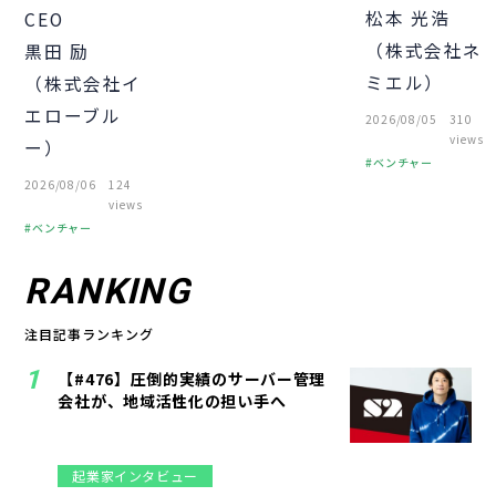
松本 光浩
CEO
（株式会社ネ
黒田 励
ミエル）
（株式会社イ
エローブル
2026/08/05
310
views
ー）
ベンチャー
2026/08/06
124
起業
経営者
views
経営知識
ベンチャー
起業
経営者
組織づくり
RANKING
経営知識
注目記事ランキング
【#476】圧倒的実績のサーバー管理
会社が、地域活性化の担い手へ
起業家インタビュー