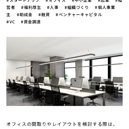
スタートアップ
オフィス
中小企業
起業
経
営者
福利厚生
人事
組織づくり
個人事業
主
助成金
融資
ベンチャーキャピタル
VC
資金調達
オフィスの間取りやレイアウトを検討する際は、