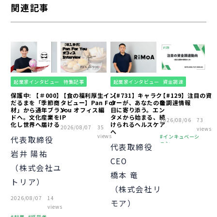
関連記事
起業家インタビュー
特集記事
起業家インタビュー
資金調達
保護中: 【＃000】
【食の福利厚生イン
【#731】キャラク
【#129】注目の資
だるまを「季節商
タビュー】Pan For
ターが、あなたの毎
金調達情報
材」から通年ブラン
You オフィス編
日に寄り添う。エン
ドへ。文化産業をIP
タメから始まる、続
2026/08/06
73
化し世界へ届ける
けられるヘルスケア
2026/08/07
35
views
へ
views
インキュベーシ
代表取締役
ョン
代表取締役
岩井 陽祐
ピッチ
財務
CEO
オフィス
（株式会社ユ
橋本 竜
中小企業
起業
トリア）
経営者
（株式会社リ
個人事業主
2026/08/07
14
モア）
助成金
融資
views
経営知識
VC
起業
経営者