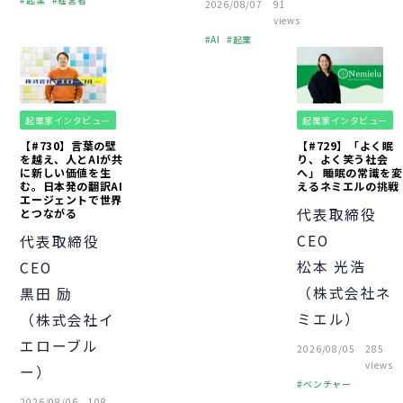
2026/08/07
91
資金調達
経営知識
VC
views
資金調達
AI
起業
資金調達
起業家インタビュー
起業家インタビュー
【#730】言葉の壁
【#729】「よく眠
を越え、人とAIが共
り、よく笑う社会
に新しい価値を生
へ」 睡眠の常識を変
む。日本発の翻訳AI
えるネミエルの挑戦
エージェントで世界
代表取締役
とつながる
CEO
代表取締役
松本 光浩
CEO
（株式会社ネ
黒田 励
ミエル）
（株式会社イ
エローブル
2026/08/05
285
views
ー）
ベンチャー
2026/08/06
108
起業
経営者