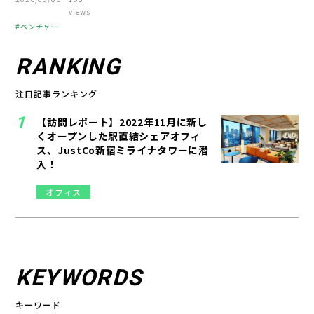
views
経営知識
ベンチャー
起業
経営者
組織づくり
RANKING
経営知識
注目記事ランキング
【訪問レポート】2022年11月に新し
くオープンした駅直結シェアオフィ
ス、JustCo新宿ミライナタワーに潜
入！
オフィス
KEYWORDS
キーワード