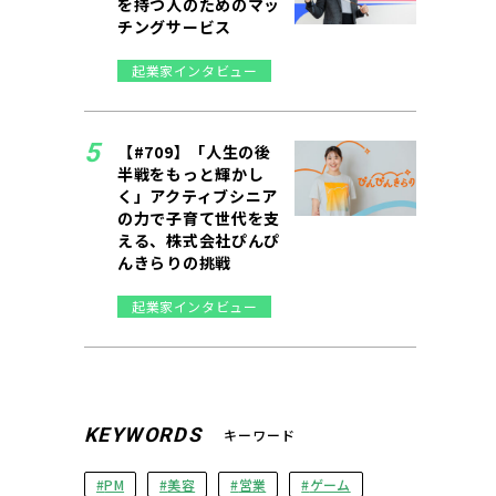
を持つ人のためのマッ
チングサービス
起業家インタビュー
【#709】「人生の後
半戦をもっと輝かし
く」アクティブシニア
の力で子育て世代を支
える、株式会社ぴんぴ
んきらりの挑戦
起業家インタビュー
KEYWORDS
キーワード
PM
美容
営業
ゲーム