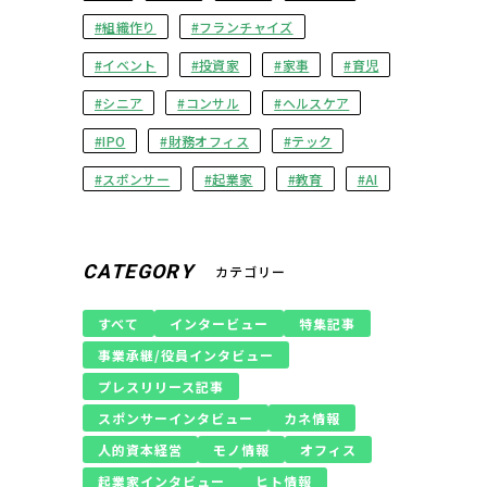
組織作り
フランチャイズ
イベント
投資家
家事
育児
シニア
コンサル
ヘルスケア
IPO
財務オフィス
テック
スポンサー
起業家
教育
AI
CATEGORY
カテゴリー
すべて
インタービュー
特集記事
事業承継/役員インタビュー
プレスリリース記事
スポンサーインタビュー
カネ情報
人的資本経営
モノ情報
オフィス
起業家インタビュー
ヒト情報