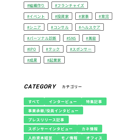
組織作り
フランチャイズ
イベント
投資家
家事
育児
シニア
コンサル
ヘルスケア
パーソナル診断
SNS
美容
IPO
テック
スポンサー
成果
起業家
CATEGORY
カテゴリー
すべて
インタービュー
特集記事
事業承継/役員インタビュー
プレスリリース記事
スポンサーインタビュー
カネ情報
人的資本経営
モノ情報
オフィス