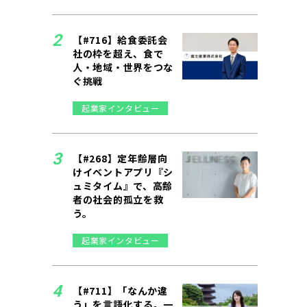
【#716】給食委託会
社の枠を超え、食で
人・地域・世界をつな
ぐ挑戦
起業家インタビュー
【#268】定年齢層向
けイベントアプリ『シ
ュミタイム』で、高齢
者の社会的孤立を救
う。
起業家インタビュー
【#711】「なんか違
う」を言語化する。一