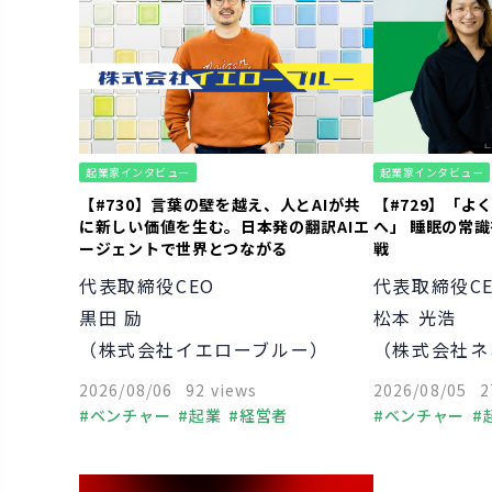
起業家インタビュー
起業家インタビュー
【#730】言葉の壁を越え、人とAIが共
【#729】「よ
に新しい価値を生む。日本発の翻訳AIエ
へ」 睡眠の常
ージェントで世界とつながる
戦
代表取締役CEO
代表取締役C
黒田 励
松本 光浩
（株式会社イエローブルー）
（株式会社ネ
2026/08/06
92 views
2026/08/05
2
ベンチャー
起業
経営者
ベンチャー
組織づくり
経営知識
経営知識