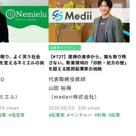
起業家インタビュー
く眠り、よく笑う社会
【#727】医療の進歩から、誰も取り残
識を変えるネミエルの挑
さない。新薬領域の「診断・処方の壁」
を超える医師起業家の挑戦
EO
代表取締役医師
山田 裕揮
ミエル）
（mederi株式会社）
76 views
2026/08/03
330 views
起業
経営者
起業家
ベンチャー
財務
起業
経営者