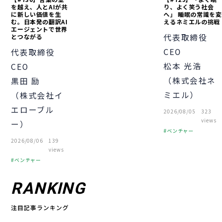
を越え、人とAIが共
り、よく笑う社会
に新しい価値を生
へ」 睡眠の常識を変
む。日本発の翻訳AI
えるネミエルの挑戦
エージェントで世界
代表取締役
とつながる
CEO
代表取締役
松本 光浩
CEO
（株式会社ネ
黒田 励
ミエル）
（株式会社イ
エローブル
2026/08/05
323
views
ー）
ベンチャー
2026/08/06
139
起業
経営者
views
経営知識
ベンチャー
起業
経営者
組織づくり
RANKING
経営知識
注目記事ランキング