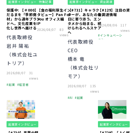
起業家インタビュー
特集記事
起業家インタビュー
資金調達
保護中: 【＃000】
【食の福利厚生イン
【#731】キャラク
【#129】注目の資
だるまを「季節商
タビュー】Pan For
ターが、あなたの毎
金調達情報
材」から通年ブラン
You オフィス編
日に寄り添う。エン
ドへ。文化産業をIP
タメから始まる、続
2026/08/06
117
化し世界へ届ける
けられるヘルスケア
2026/08/07
83
views
へ
views
インキュベーシ
代表取締役
ョン
代表取締役
岩井 陽祐
ピッチ
財務
CEO
オフィス
（株式会社ユ
橋本 竜
中小企業
起業
トリア）
経営者
（株式会社リ
個人事業主
2026/08/07
31
モア）
助成金
融資
views
経営知識
VC
起業
経営者
2026/08/07
135
資金調達
経営知識
VC
views
資金調達
AI
起業
資金調達
起業家インタビュー
起業家インタビュー
【#730】言葉の壁
【#729】「よく眠