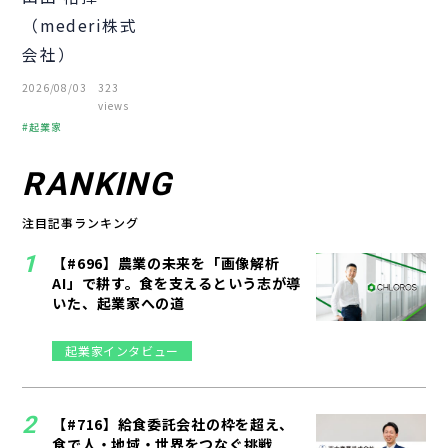
被災者支援
（mederi株式
会社）
2026/08/03
323
views
起業家
ベンチャー
財務
起業
RANKING
経営者
注目記事ランキング
【#696】農業の未来を「画像解析
AI」で耕す。食を支えるという志が導
いた、起業家への道
起業家インタビュー
【#716】給食委託会社の枠を超え、
食で人・地域・世界をつなぐ挑戦