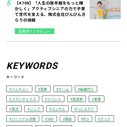
【#709】「人生の後半戦をもっと輝
かしく」アクティブシニアの力で子育
て世代を支える、株式会社ぴんぴんき
らりの挑戦
起業家インタビュー
KEYWORDS
キーワード
ベンチャー
営業
ゲーム
組織作り
フランチャイズ
イベント
投資家
家事
育児
シニア
コンサル
ヘルスケア
パーソナル診断
SNS
美容
IPO
テック