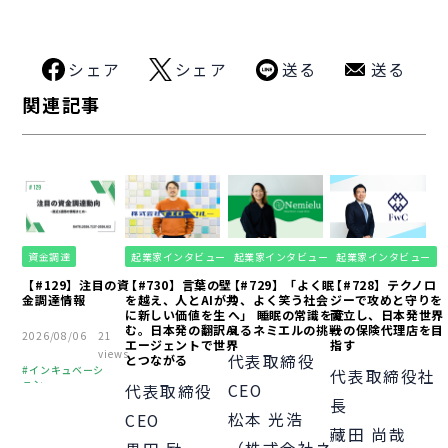
シェア
シェア
送る
送る
関連記事
資金調達
起業家インタビュー
起業家インタビュー
起業家インタビュー
【#129】注目の資
【#730】言葉の壁
【#729】「よく眠
【#728】テクノロ
金調達情報
を越え、人とAIが共
り、よく笑う社会
ジーで攻めと守りを
に新しい価値を生
へ」 睡眠の常識を変
両立し、日本発世界
む。日本発の翻訳AI
えるネミエルの挑戦
一の保険代理店を目
2026/08/06
21
エージェントで世界
指す
views
代表取締役
とつながる
インキュベーシ
代表取締役社
ョン
CEO
代表取締役
長
ピッチ
財務
松本 光浩
CEO
オフィス
藏田 尚哉
中小企業
起業