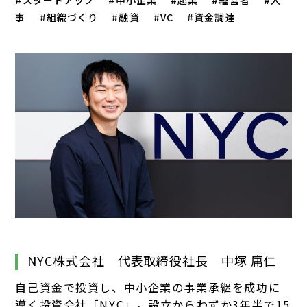
スタートアップ
中小企業
起業
経営者
人
事
組織づくり
融資
VC
資金調達
NYC株式会社 代表取締役社長 中塚 庸仁
自己資金で投資し、中小企業の事業承継を成功に
導く投資会社「NYC」。設立からわずか3年半で15