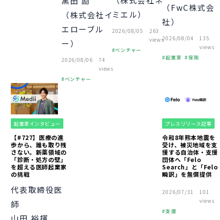
（株式会社ネ
黒田 励
（FwC株式会
経営者
ミエル）
（株式会社イ
個人事業主
社）
エローブル
助成金
融資
2026/08/05
263
2026/08/04
135
views
経営知識
VC
ー）
views
ベンチャー
資金調達
起業家
保険
2026/08/06
74
起業
経営者
スタートアップ
views
経営知識
ベンチャー
起業
経営者
組織づくり
経営知識
起業家インタビュー
プレスリリース記事
【#727】医療の進
令和8年熊本地震を
歩から、誰も取り残
受け、被災地域を支
さない。新薬領域の
援する自治体・支援
「診断・処方の壁」
団体へ「Felo
を超える医師起業家
Search」と「Felo
の挑戦
瞬訳」を無償提供
代表取締役医
2026/07/31
101
views
師
支援
山田 裕揮