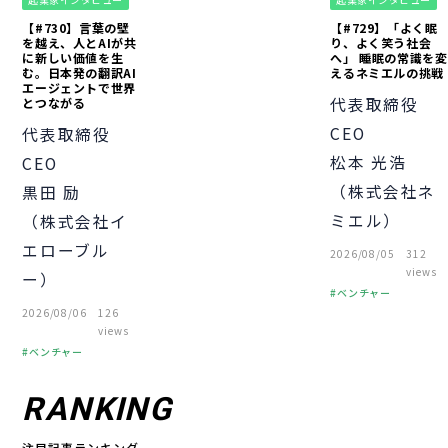
【#730】言葉の壁
【#729】「よく眠
を越え、人とAIが共
り、よく笑う社会
に新しい価値を生
へ」 睡眠の常識を変
む。日本発の翻訳AI
えるネミエルの挑戦
エージェントで世界
代表取締役
とつながる
CEO
代表取締役
松本 光浩
CEO
（株式会社ネ
黒田 励
ミエル）
（株式会社イ
エローブル
2026/08/05
312
views
ー）
ベンチャー
2026/08/06
126
起業
経営者
views
経営知識
ベンチャー
起業
経営者
組織づくり
RANKING
経営知識
注目記事ランキング