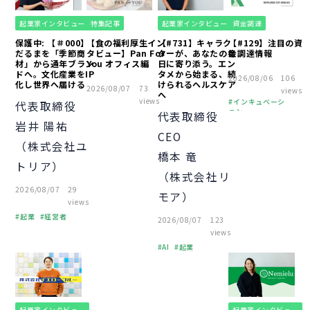
起業家インタビュー
特集記事
起業家インタビュー
資金調達
保護中: 【＃000】
【食の福利厚生イン
【#731】キャラク
【#129】注目の資
だるまを「季節商
タビュー】Pan For
ターが、あなたの毎
金調達情報
材」から通年ブラン
You オフィス編
日に寄り添う。エン
ドへ。文化産業をIP
タメから始まる、続
2026/08/06
106
化し世界へ届ける
けられるヘルスケア
2026/08/07
73
views
へ
views
インキュベーシ
代表取締役
ョン
代表取締役
岩井 陽祐
ピッチ
財務
CEO
オフィス
（株式会社ユ
橋本 竜
中小企業
起業
トリア）
経営者
（株式会社リ
個人事業主
2026/08/07
29
モア）
助成金
融資
views
経営知識
VC
起業
経営者
2026/08/07
123
資金調達
経営知識
VC
views
資金調達
AI
起業
資金調達
起業家インタビュー
起業家インタビュー