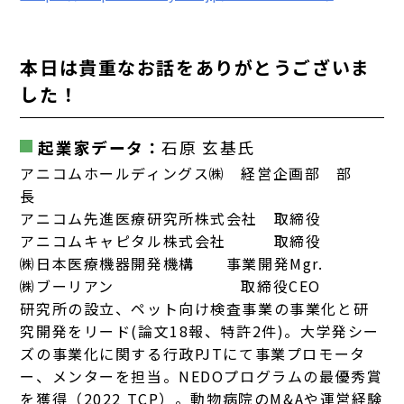
本日は貴重なお話をありがとうございま
した！
起業家データ：
石原 玄基氏
アニコムホールディングス㈱ 経営企画部 部
長
アニコム先進医療研究所株式会社 取締役
アニコムキャピタル株式会社 取締役
㈱日本医療機器開発機構 事業開発Mgr.
㈱ブーリアン 取締役CEO
研究所の設立、ペット向け検査事業の事業化と研
究開発をリード(論文18報、特許2件)。大学発シー
ズの事業化に関する行政PJTにて事業プロモータ
ー、メンターを担当。NEDOプログラムの最優秀賞
を獲得（2022 TCP）。動物病院のM&Aや運営経験