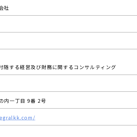
会社
付随する経営及び財務に関するコンサルティング
内一丁目 9番 2号
egralkk.com/