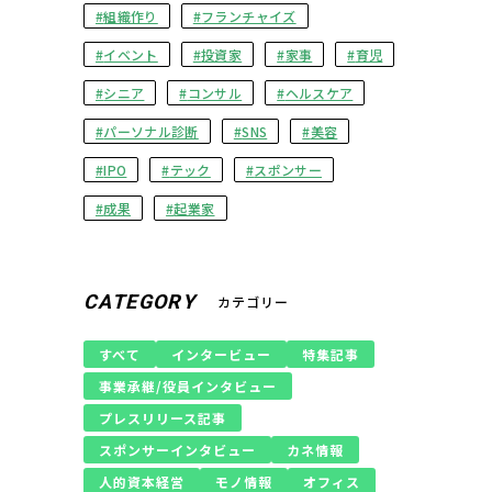
組織作り
フランチャイズ
イベント
投資家
家事
育児
シニア
コンサル
ヘルスケア
パーソナル診断
SNS
美容
IPO
テック
スポンサー
成果
起業家
CATEGORY
カテゴリー
すべて
インタービュー
特集記事
事業承継/役員インタビュー
プレスリリース記事
スポンサーインタビュー
カネ情報
人的資本経営
モノ情報
オフィス