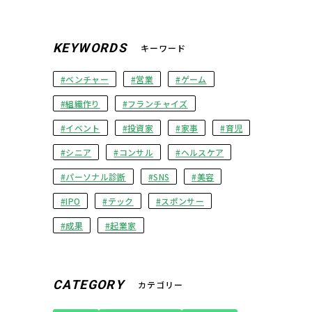
KEYWORDS
キーワード
ベンチャー
営業
ゲーム
組織作り
フランチャイズ
イベント
投資家
家事
育児
シニア
コンサル
ヘルスケア
パーソナル診断
SNS
美容
IPO
テック
スポンサー
成果
起業家
CATEGORY
カテゴリー