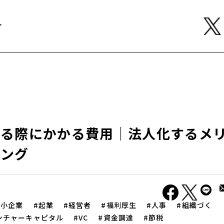
ア
する際にかかる費用｜法人化するメ
ミング
中小企業
起業
経営者
福利厚生
人事
組織づく
ンチャーキャピタル
VC
資金調達
節税