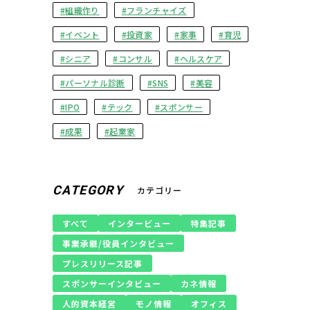
組織作り
フランチャイズ
イベント
投資家
家事
育児
シニア
コンサル
ヘルスケア
パーソナル診断
SNS
美容
IPO
テック
スポンサー
成果
起業家
CATEGORY
カテゴリー
すべて
インタービュー
特集記事
事業承継/役員インタビュー
プレスリリース記事
スポンサーインタビュー
カネ情報
人的資本経営
モノ情報
オフィス