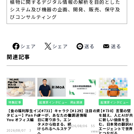
植物に関するデジタル情報の解析を目的とした
システム及び機器の企画、開発、販売、保守及
びコンサルティング
シェア
シェア
送る
送る
関連記事
特集記事
起業家インタビュー
資金調達
起業家インタビュー
【食の福利厚生イン
【#731】キャラク
【#129】注目の資
【#730】言葉の壁
タビュー】Pan For
ターが、あなたの毎
金調達情報
を越え、人とAIが共
You オフィス編
日に寄り添う。エン
に新しい価値を生
タメから始まる、続
む。日本発の翻訳AI
2026/08/06
55
けられるヘルスケア
エージェントで世界
2026/08/07
3
views
へ
とつながる