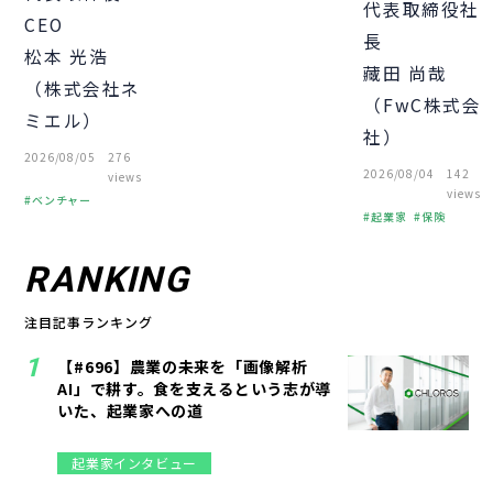
代表取締役社
CEO
長
松本 光浩
藏田 尚哉
（株式会社ネ
（FwC株式会
ミエル）
社）
2026/08/05
276
2026/08/04
142
views
views
ベンチャー
起業家
保険
起業
経営者
スタートアップ
経営知識
RANKING
注目記事ランキング
【#696】農業の未来を「画像解析
AI」で耕す。食を支えるという志が導
いた、起業家への道
起業家インタビュー