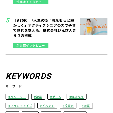
起業家インタビュー
【#709】「人生の後半戦をもっと輝
かしく」アクティブシニアの力で子育
て世代を支える、株式会社ぴんぴんき
らりの挑戦
起業家インタビュー
KEYWORDS
キーワード
ベンチャー
営業
ゲーム
組織作り
フランチャイズ
イベント
投資家
家事