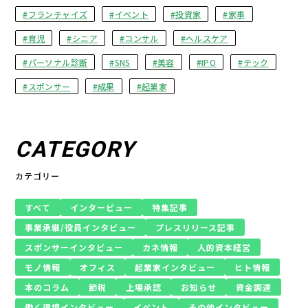
フランチャイズ
イベント
投資家
家事
育児
シニア
コンサル
ヘルスケア
パーソナル診断
SNS
美容
IPO
テック
スポンサー
成果
起業家
CATEGORY
カテゴリー
すべて
インタービュー
特集記事
事業承継/役員インタビュー
プレスリリース記事
スポンサーインタビュー
カネ情報
人的資本経営
モノ情報
オフィス
起業家インタビュー
ヒト情報
本のコラム
節税
上場承認
お知らせ
資金調達
働く環境インタビュー
イベント
その他インタビュー