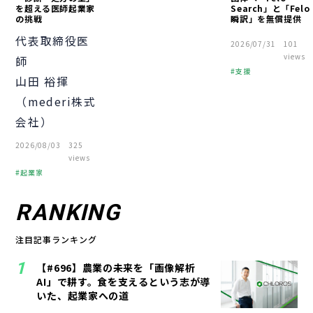
を超える医師起業家
Search」と「Felo
の挑戦
瞬訳」を無償提供
代表取締役医
2026/07/31
101
views
師
支援
山田 裕揮
被災者支援
（mederi株式
会社）
2026/08/03
325
views
起業家
ベンチャー
財務
起業
RANKING
経営者
注目記事ランキング
【#696】農業の未来を「画像解析
AI」で耕す。食を支えるという志が導
いた、起業家への道