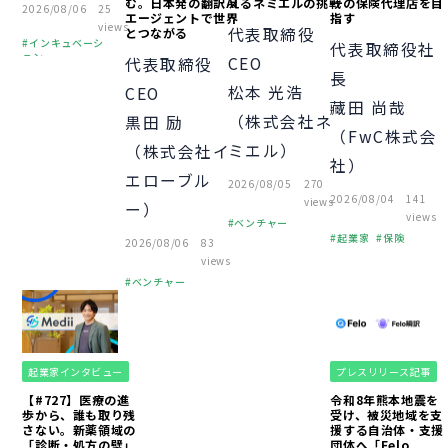
む。日本発の翻訳AI
えるネミエルの挑戦
一の保険代理店を目
2026/08/06
25
エージェントで世界
指す
views
代表取締役
とつながる
インキュベーシ
代表取締役社
ョン
CEO
代表取締役
長
ピッチ
財務
松本 光浩
CEO
オフィス
藏田 尚哉
（株式会社ネ
黒田 励
中小企業
起業
（FwC株式会
経営者
ミエル）
（株式会社イ
個人事業主
社）
エローブル
助成金
融資
2026/08/05
270
2026/08/04
141
views
経営知識
VC
ー）
views
ベンチャー
資金調達
起業家
保険
2026/08/06
83
起業
経営者
スタートアップ
views
経営知識
ベンチャー
起業
経営者
組織づくり
経営知識
起業家インタビュー
プレスリリース記事
【#727】医療の進
令和8年熊本地震を
歩から、誰も取り残
受け、被災地域を支
さない。新薬領域の
援する自治体・支援
「診断・処方の壁」
団体へ「Felo