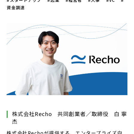
スタートアップ
起業
経営者
人事
VC
資金調達
株式会社Recho 共同創業者／取締役 白 寧
杰
株式会社Rechoが提供する、エンタープライズ向