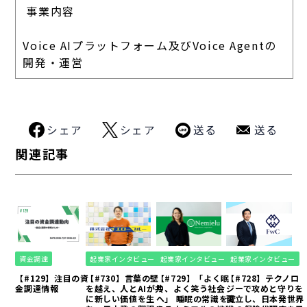
事業内容
Voice AIプラットフォーム及びVoice Agentの
開発・運営
シェア
シェア
送る
送る
関連記事
資金調達
起業家インタビュー
起業家インタビュー
起業家インタビュー
【#129】注目の資
【#730】言葉の壁
【#729】「よく眠
【#728】テクノロ
金調達情報
を越え、人とAIが共
り、よく笑う社会
ジーで攻めと守りを
に新しい価値を生
へ」 睡眠の常識を変
両立し、日本発世界