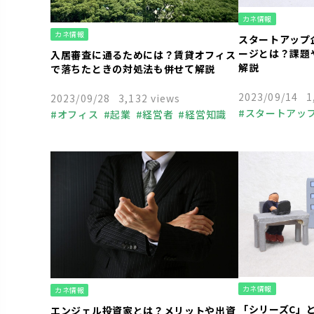
カネ情報
カネ情報
スタートアップ
ージとは？課題
入居審査に通るためには？賃貸オフィス
解説
で落ちたときの対処法も併せて解説
2023/09/14
1
2023/09/28
3,132 views
スタートアッ
オフィス
起業
経営者
経営知識
中小企業
起
人事
組織づ
助成金
融資
ベンチャーキ
資金調達
節
カネ情報
カネ情報
「シリーズC」
エンジェル投資家とは？メリットや出資