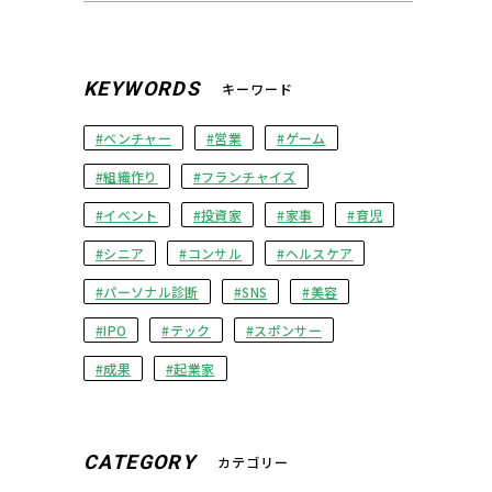
KEYWORDS
キーワード
ベンチャー
営業
ゲーム
組織作り
フランチャイズ
イベント
投資家
家事
育児
シニア
コンサル
ヘルスケア
パーソナル診断
SNS
美容
IPO
テック
スポンサー
成果
起業家
CATEGORY
カテゴリー