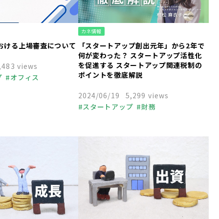
カネ情報
おける上場審査について
「スタートアップ創出元年」から2年で
何が変わった？ スタートアップ活性化
を促進する スタートアップ関連税制の
,483 views
ポイントを徹底解説
プ
オフィス
業
経営者
福利厚生
2024/06/19
5,299 views
くり
個人事業主
スタートアップ
財務
ャピタル
VC