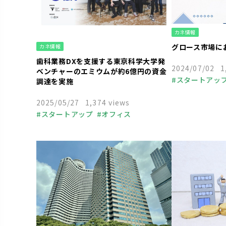
カネ情報
グロース市場に
カネ情報
歯科業務DXを支援する東京科学大学発
2024/07/02
1
ベンチャーのエミウムが約6億円の資金
スタートアッ
調達を実施
中小企業
起
人事
組織づ
2025/05/27
1,374 views
助成金
融資
スタートアップ
オフィス
ベンチャーキ
中小企業
起業
経営者
福利厚生
資金調達
人事
組織づくり
個人事業主
助成金
融資
ベンチャーキャピタル
VC
資金調達