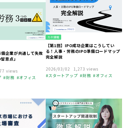
カネ情報
【第1回】IPO成功企業はこうしてい
る！人事・労務のIPO準備ロードマップ
O準備企業が共通して失敗
完全解説
の留意点」
2026/03/02
1,273 views
77 views
スタートアップ
財務
オフィス
プ
財務
オフィス
中小企業
起業
経営者
福利厚生
業
経営者
福利厚生
人事
組織づくり
個人事業主
くり
個人事業主
助成金
融資
ベンチャーキャピタル
VC
ャピタル
VC
資金調達
税