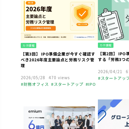
カネ情報
カネ情報
【第2回】 IP
【第3回】 IPO準備企業が今すぐ確認す
する「労務3つ
べき2026年度主要論点と労務リスク管
理
2026/04/21
6
2026/05/28
470 views
スタートアッ
財務オフィス
スタートアップ
IPO
中小企業
起
中小企業
起業
経営者
福利厚生
人事
組織づ
人事
組織づくり
個人事業主
助成金
融資
助成金
融資
ベンチャーキ
ベンチャーキャピタル
VC
資金調達
節
資金調達