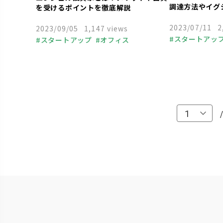
調達方法やイグ
を受けるポイントを徹底解説
2023/07/11
2
2023/09/05
1,147 views
スタートアッ
スタートアップ
オフィス
中小企業
起業
経営者
福利厚生
人事
組織づくり
個人事業主
助成金
融資
ベンチャーキャピタル
経営知識
VC
資金調達
節税