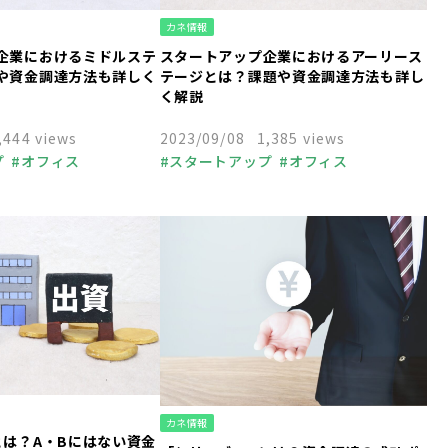
カネ情報
企業におけるミドルステ
スタートアップ企業におけるアーリース
や資金調達方法も詳しく
テージとは？課題や資金調達方法も詳し
く解説
,444 views
2023/09/08
1,385 views
プ
オフィス
スタートアップ
オフィス
業
経営者
福利厚生
中小企業
起業
経営者
福利厚生
くり
個人事業主
人事
組織づくり
個人事業主
助成金
融資
ャピタル
VC
ベンチャーキャピタル
VC
税
資金調達
節税
カネ情報
とは？A・Bにはない資金