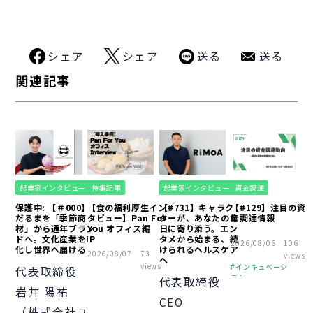
シェア
シェア
送る
送る
関連記事
起業家インタビュー
特集記事
起業家インタビュー
資金調達
保護中: 【＃000】
【食の福利厚生イン
【#731】キャラク
【#129】注目の資
だるまを「季節商
タビュー】Pan For
ターが、あなたの毎
金調達情報
材」から通年ブラン
You オフィス編
日に寄り添う。エン
ドへ。文化産業をIP
タメから始まる、続
2026/08/06
106
化し世界へ届ける
けられるヘルスケア
2026/08/07
73
views
へ
views
インキュベーシ
代表取締役
ョン
代表取締役
岩井 陽祐
ピッチ
財務
CEO
オフィス
（株式会社ユ