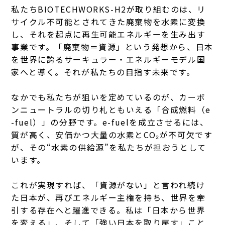
私たちBIOTECHWORKS-H2が取り組むのは、リ
サイクル不可能とされてきた廃棄物を水素に変換
し、それを起点に再生可能エネルギーを生み出す
事業です。
「廃棄物＝資源」という発想から、日本
を世界に誇るサーキュラー・エネルギーモデル国
家へと導く。それが私たちの目指す未来です。
なかでも私たちが狙いを定めているのが、カーボ
ンニュートラルの切り札ともいえる「合成燃料（e
-fuel）」の分野です。e-fuelを成立させるには、
質が高く、安価かつ大量の水素とCO₂が不可欠です
が、その“水素の供給源”を私たちが担おうとして
います。
これが実現すれば、「資源がない」と言われ続け
た日本が、再びエネルギー主権を持ち、世界を牽
引する存在へと躍進できる。私は「日本から世界
を変える」、そして「強い日本を取り戻す」こと