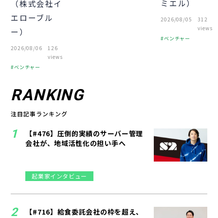
ミエル）
（株式会社イ
エローブル
2026/08/05
312
views
ー）
ベンチャー
2026/08/06
126
起業
経営者
views
経営知識
ベンチャー
起業
経営者
組織づくり
RANKING
経営知識
注目記事ランキング
【#476】圧倒的実績のサーバー管理
会社が、地域活性化の担い手へ
起業家インタビュー
【#716】給食委託会社の枠を超え、