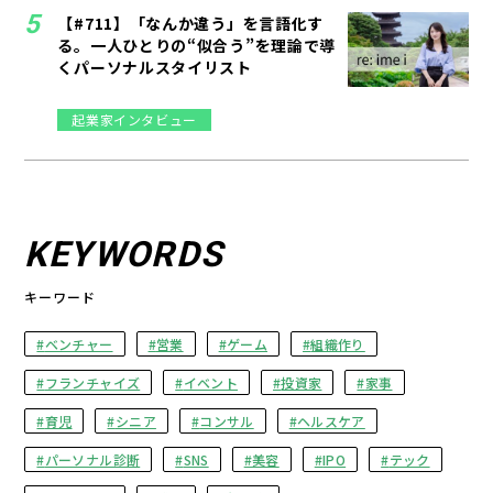
【#711】「なんか違う」を言語化す
る。一人ひとりの“似合う”を理論で導
くパーソナルスタイリスト
起業家インタビュー
KEYWORDS
キーワード
ベンチャー
営業
ゲーム
組織作り
フランチャイズ
イベント
投資家
家事
育児
シニア
コンサル
ヘルスケア
パーソナル診断
SNS
美容
IPO
テック