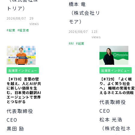
橋本 竜
中小企業
起業
トリア）
経営者
（株式会社リ
個人事業主
2026/08/07
29
モア）
助成金
融資
views
経営知識
VC
起業
経営者
2026/08/07
123
資金調達
経営知識
VC
views
資金調達
AI
起業
資金調達
起業家インタビュー
起業家インタビュー
【#730】言葉の壁
【#729】「よく眠
を越え、人とAIが共
り、よく笑う社会
に新しい価値を生
へ」 睡眠の常識を変
む。日本発の翻訳AI
えるネミエルの挑戦
エージェントで世界
代表取締役
とつながる
CEO
代表取締役
松本 光浩
CEO
（株式会社ネ
黒田 励