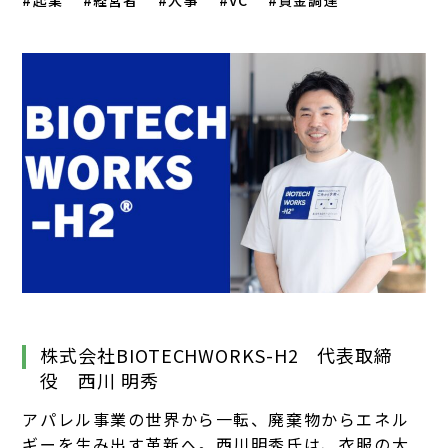
起業
経営者
人事
VC
資金調達
株式会社BIOTECHWORKS-H2 代表取締
役 西川 明秀
アパレル事業の世界から一転、廃棄物からエネル
ギーを生み出す革新へ。西川明秀氏は、衣服の大