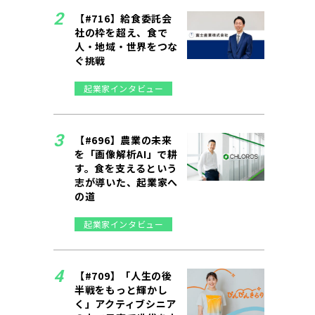
【#716】給食委託会
社の枠を超え、食で
人・地域・世界をつな
ぐ挑戦
起業家インタビュー
【#696】農業の未来
を「画像解析AI」で耕
す。食を支えるという
志が導いた、起業家へ
の道
起業家インタビュー
【#709】「人生の後
半戦をもっと輝かし
く」アクティブシニア